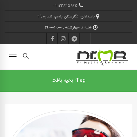
02122895865
پاسداران، نگارستان پنجم، شماره 49
شنبه تا چهارشنبه : 10:00-19:00
Tag: بخیه بافت