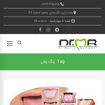
02122895865
پاسداران، نگارستان پنجم، شماره 49
شنبه تا چهارشنبه : 10:00-19:00
Tag: رنگ زبان